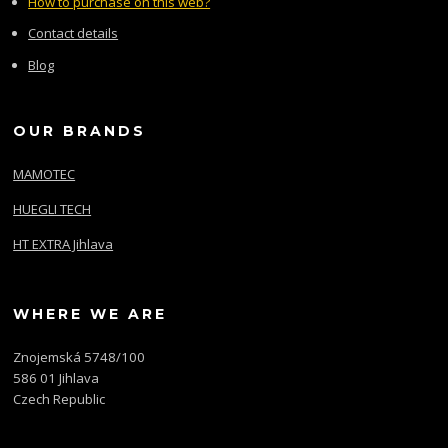
How to purchase on this web?
Contact details
Blog
OUR BRANDS
MAMOTEC
HUEGLI TECH
HT EXTRA Jihlava
WHERE WE ARE
Znojemská 5748/100
586 01 Jihlava
Czech Republic