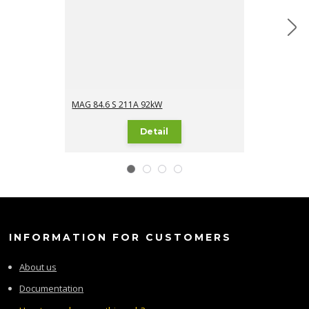
MAG 84.6 S 211A 92kW
MAG 84.6 S 2
Detail
INFORMATION FOR CUSTOMERS
About us
Documentation