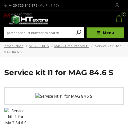
+420 725 943 876
(Mo-Fr, 7-17)
0
Menu
Introduction
SERVICE KITS
MAG - Time interval I1
Service kit I1 for
MAG 84.6 S
Service kit I1 for MAG 84.6 S