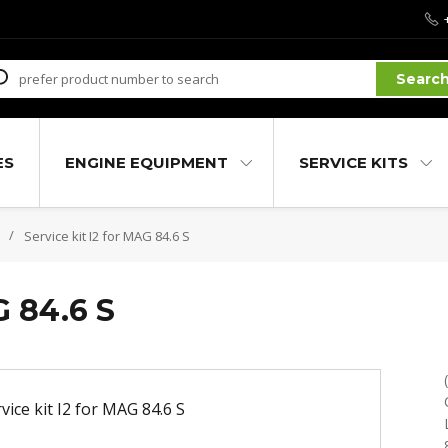
Searc
ES
ENGINE EQUIPMENT
SERVICE KITS
Service kit I2 for MAG 84.6 S
G 84.6 S