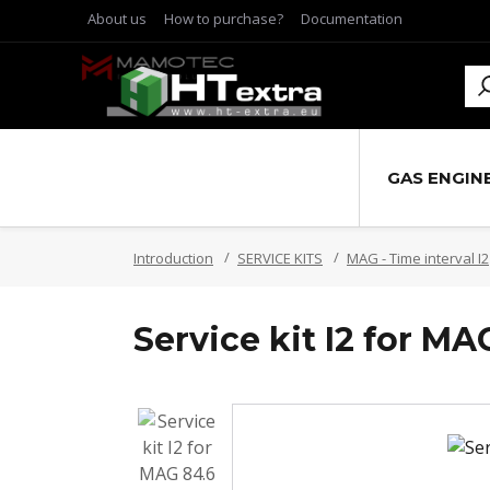
About us
How to purchase?
Documentation
GAS ENGIN
Introduction
SERVICE KITS
MAG - Time interval I2
Service kit I2 for MA