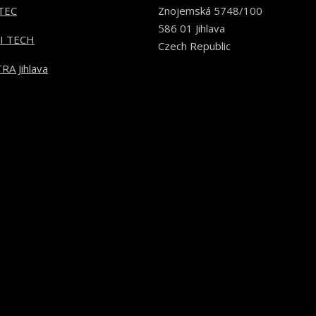
TEC
Znojemská 5748/100
586 01 Jihlava
I TECH
Czech Republic
RA Jihlava