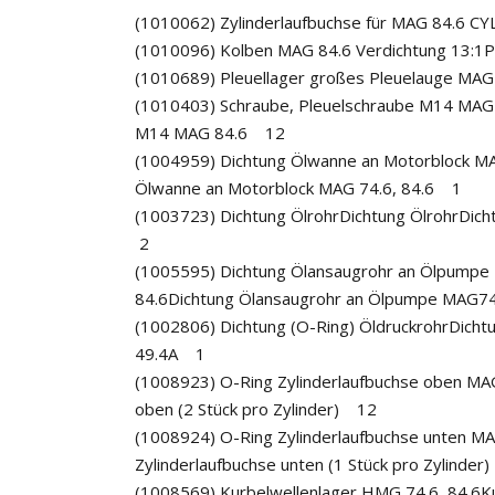
(1010062) Zylinderlaufbuchse für MAG 84.6 C
(1010096) Kolben MAG 84.6 Verdichtung 13:1P
(1010689) Pleuellager großes Pleuelauge MA
(1010403) Schraube, Pleuelschraube M14 MAG 
M14 MAG 84.6 12
(1004959) Dichtung Ölwanne an Motorblock MA
Ölwanne an Motorblock MAG 74.6, 84.6 1
(1003723) Dichtung ÖlrohrDichtung ÖlrohrDich
2
(1005595) Dichtung Ölansaugrohr an Ölpumpe 
84.6Dichtung Ölansaugrohr an Ölpumpe MAG7
(1002806) Dichtung (O-Ring) ÖldruckrohrDicht
49.4A 1
(1008923) O-Ring Zylinderlaufbuchse oben MA
oben (2 Stück pro Zylinder) 12
(1008924) O-Ring Zylinderlaufbuchse unten M
Zylinderlaufbuchse unten (1 Stück pro Zylinder
(1008569) Kurbelwellenlager HMG 74.6, 84.6Ku