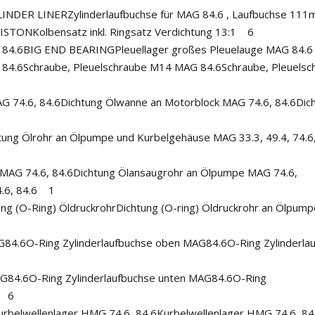
YLINDER LINERZylinderlaufbuchse für MAG 84.6 , Laufbuchse 1
ISTONKolbensatz inkl. Ringsatz Verdichtung 13:1 6
G 84.6BIG END BEARINGPleuellager großes Pleuelauge MAG 84.
84.6Schraube, Pleuelschraube M14 MAG 84.6Schraube, Pleuelsc
G 74.6, 84.6Dichtung Ölwanne an Motorblock MAG 74.6, 84.6Dic
tung Ölrohr an Ölpumpe und Kurbelgehäuse MAG 33.3, 49.4, 74.6
MAG 74.6, 84.6Dichtung Ölansaugrohr an Ölpumpe MAG 74.6,
4.6, 84.6 1
ung (O-Ring) ÖldruckrohrDichtung (O-ring) Öldruckrohr an Ölpu
G84.6O-Ring Zylinderlaufbuchse oben MAG84.6O-Ring Zylinderla
AG84.6O-Ring Zylinderlaufbuchse unten MAG84.6O-Ring
) 6
rbelwellenlager HMG 74.6, 84.6Kurbelwellenlager HMG 74.6, 84