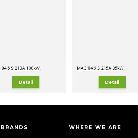
84.6 S 213A 100kW
MAG 84.6 S 215A 85kW
Detail
Detail
 BRANDS
WHERE WE ARE