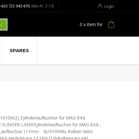
+420 725 943 876
(Mo-Fr, 7-17)
Login
0
x item
for
h
SPARES
(1010062) Zylinderlaufbuchse für MAG 84.6
CYLINDER LINERZylinderlaufbuchse für MAG 84.6 ,
Laufbuchse 111mm 6(1010096) Kolben MAG
84.6 Verdichtung 13:1PISTONKolbensatz inkl.