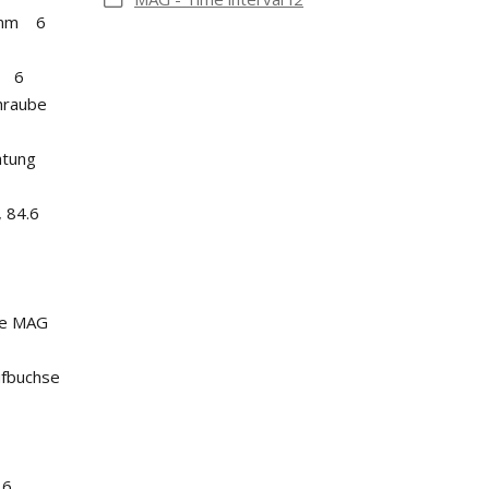
11mm 6
6 6
hraube
htung
, 84.6
mpe MAG
ufbuchse
.6,