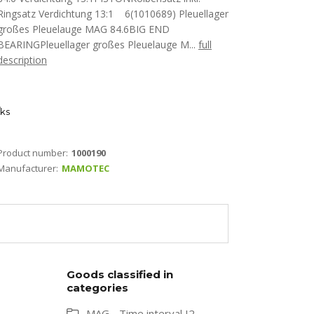
Ringsatz Verdichtung 13:1 6(1010689) Pleuellager
großes Pleuelauge MAG 84.6BIG END
BEARINGPleuellager großes Pleuelauge M...
full
description
ks
Product number:
1000190
Manufacturer:
MAMOTEC
Goods classified in
categories
MAG - Time interval I2