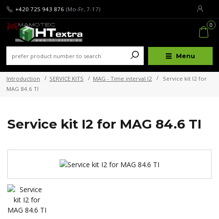
+420 725 943 876
(Mo-Fr, 7-17)
0
Menu
Introduction
SERVICE KITS
MAG - Time interval I2
Service kit I2 for
MAG 84.6 TI
Service kit I2 for MAG 84.6 TI